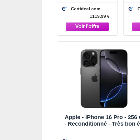
Premium - Orange
Co
Certideal.com
C
cosmique
1119.99 €
Apple - iPhone 16 Pro - 256
- Reconditionné - Très bon é
- Titane noir