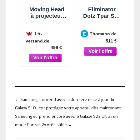
Moving Head
Eliminator
à projecteur
Dotz Tpar Sys
LED « beamZ
Plus
Pro
Ltt-
Thomann.de
IGNITE740WH
versand.de
511 €
» avec zoom -
499 €
Moving Head
Washer
←
Samsung surprend avec la dernière mise à jour du
Galaxy S10 Lite : protégez votre appareil dès maintenant !
Samsung surprend encore avec le Galaxy S23 Ultra : un
mode Portrait 2x irrésistible
→