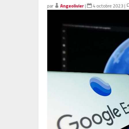
par
Angeolivier
|
4 octobre 2023
|