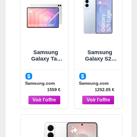
Samsung
Samsung
Galaxy Tab
Galaxy S25
S11 Ultra Gris
Edge Bleu
14,6" 512 Go
Clair Titane
Wi-Fi Tablette
256 Go
Samsung.com
Samsung.com
Gris
Smartphone
1559 €
1252.05 €
IA Bleu Clair
Titane