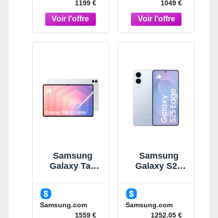
1199 €
1049 €
Samsung
Samsung
Galaxy Tab
Galaxy S25
S11 Ultra Gris
Edge Bleu
14,6" 512 Go
Clair Titane
Wi-Fi Tablette
256 Go
Samsung.com
Samsung.com
Gris
Smartphone
1559 €
1252.05 €
IA Bleu Clair