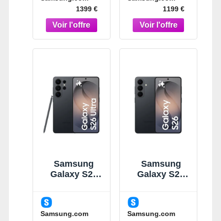
Noir
IA Violet
1399 €
1199 €
Samsung
Samsung
Galaxy S26
Galaxy S26
Ultra Noir 256
Noir 512Go
Go
Smartphone
Smartphone
IA Noir
Samsung.com
Samsung.com
IA 5G Noir