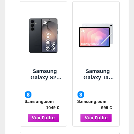
Samsung
Samsung
Galaxy S26
Galaxy Tab
Noir 512Go
S11 Argent
Smartphone
11" 128 Go
IA Noir
Wi-Fi Tablette
Samsung.com
Samsung.com
Argent
1049 €
999 €