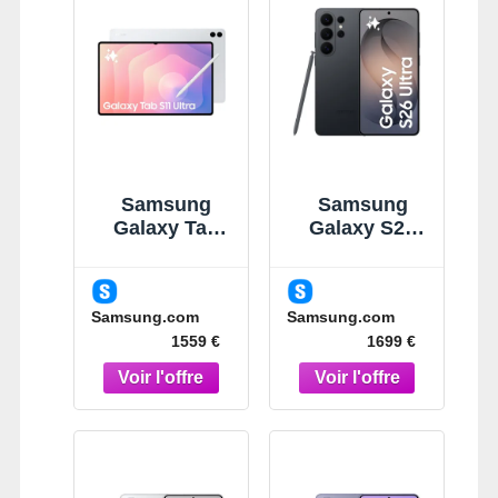
Samsung
Samsung
Galaxy Tab
Galaxy S26
S11 Ultra Gris
Ultra Noir 1To
14,6" 512 Go
Smartphone
Wi-Fi Tablette
IA Noir
Samsung.com
Samsung.com
Gris
1559 €
1699 €