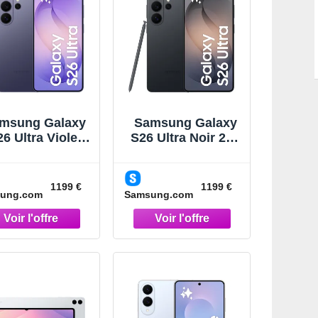
msung Galaxy
Samsung Galaxy
6 Ultra Violet
S26 Ultra Noir 256
256Go
Go Smartphone IA
martphone IA
5G Noir
Violet
1199 €
1199 €
ung.com
Samsung.com