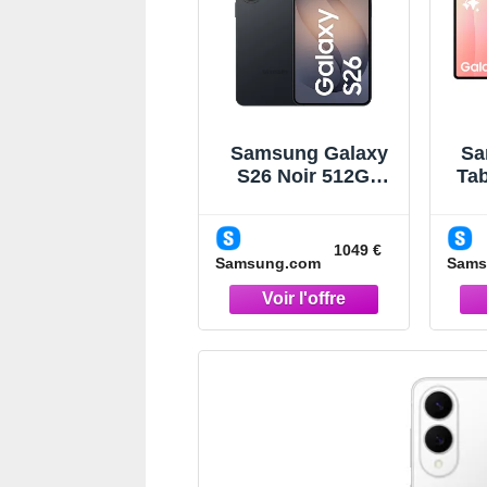
Samsung Galaxy
Sa
S26 Noir 512Go
Tab
Smartphone IA
14,
Noir
1049 €
Samsung.com
Sams