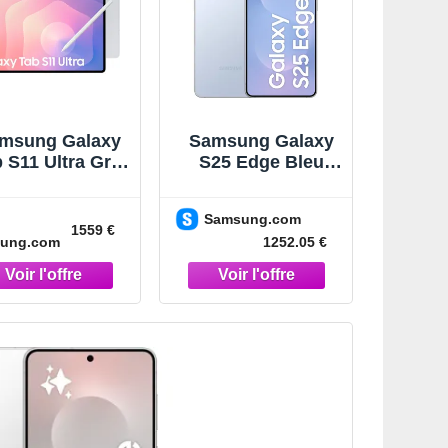
msung Galaxy
Samsung Galaxy
 S11 Ultra Gris
S25 Edge Bleu
6" 512 Go Wi-Fi
Clair Titane 256
Tablette Gris
Go Smartphone IA
Samsung.com
Bleu Clair Titane
1559 €
ung.com
1252.05 €