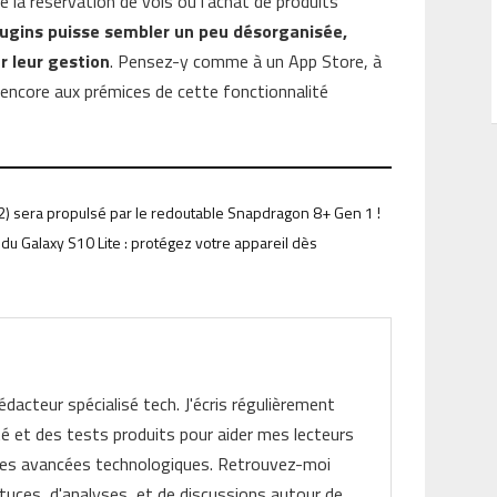
e la réservation de vols ou l’achat de produits
plugins puisse sembler un peu désorganisée,
r leur gestion
. Pensez-y comme à un App Store, à
 encore aux prémices de cette fonctionnalité
2) sera propulsé par le redoutable Snapdragon 8+ Gen 1 !
du Galaxy S10 Lite : protégez votre appareil dès
rédacteur spécialisé tech. J'écris régulièrement
ité et des tests produits pour aider mes lecteurs
les avancées technologiques. Retrouvez-moi
tuces, d'analyses, et de discussions autour de