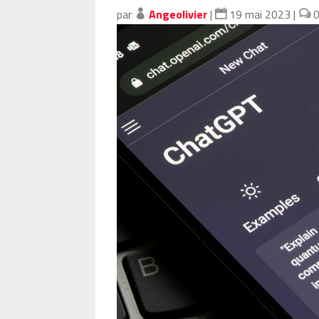
par
Angeolivier
|
19 mai 2023
|