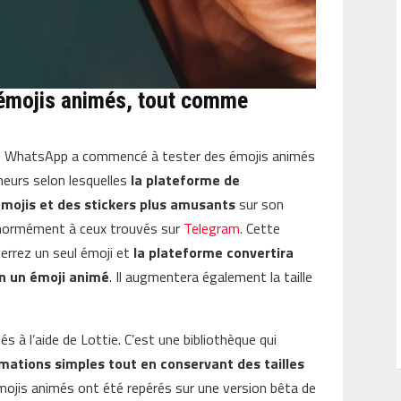
 émojis animés, tout comme
, WhatsApp a commencé à tester des émojis animés
meurs selon lesquelles
la plateforme de
émojis et des stickers plus amusants
sur son
énormément à ceux trouvés sur
Telegram
. Cette
verrez un seul émoji et
la plateforme convertira
n un émoji animé
. Il augmentera également la taille
s à l’aide de Lottie. C’est une bibliothèque qui
mations simples tout en conservant des tailles
 émojis animés ont été repérés sur une version bêta de