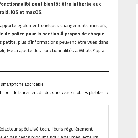
 fonctionnalité peut bientôt être intégrée aux
droid, iOS et macOS
.
p apporte également quelques changements mineurs,
e de police pour la section À propos de chaque
plus petite, plus d’informations peuvent être vues dans
ok
, Meta ajoute des fonctionnalités à WhatsApp à
u smartphone abordable
te pour le lancement de deux nouveaux mobiles pliables
→
rédacteur spécialisé tech. J'écris régulièrement
ité et des tests produits pour aider mes lecteurs