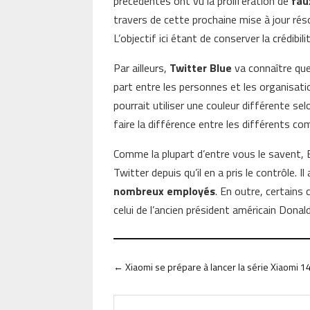
précédentes ont vu la prolifération de
fau
travers de cette prochaine mise à jour ré
L’objectif ici étant de conserver la crédibil
Par ailleurs,
Twitter Blue
va connaître que
part entre les personnes et les organisatio
pourrait utiliser une couleur différente selo
faire la différence entre les différents co
Comme la plupart d’entre vous le savent
Twitter depuis qu’il en a pris le contrôle.
nombreux employés
. En outre, certain
celui de l’ancien président américain Donal
←
Xiaomi se prépare à lancer la série Xiaomi 1