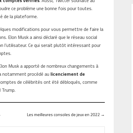
x comptes vérifiés
. Aussi, Twitter souhaite au
soudre ce problème une bonne fois pour toutes.
ité de la plateforme.
lques modifications pour vous permettre de faire la
ns. Elon Musk a ainsi déclaré que le réseau social
n l’utilisateur. Ce qui serait plutôt intéressant pour
mptes.
, Elon Musk a apporté de nombreux changements à
 Il a notamment procédé au
licenciement de
s comptes de célébrités ont été débloqués, comme
d Trump.
4
Les meilleures consoles de jeux en 2022
→