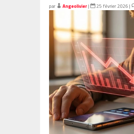
par
Angeolivier
|
25 février 2026
|