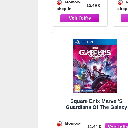
Momox-
(Playstation 4)
(
15.49 €
shop.fr
shop.
Square Enix Marvel’S
Guardians Of The Galaxy
(Playstation 4)
Momox-
11.44 €