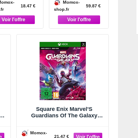
Momox-
Momox-
Playstation 5)
(Playstation 5)
18.47 €
59.87 €
fr
shop.fr
Square Enix Marvel’S
Guardians Of The Galaxy
(Xsrx)
Momox-
21.47 €