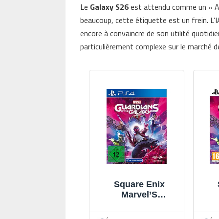
Le
Galaxy S26
est attendu comme un « AI
beaucoup, cette étiquette est un frein. L
encore à convaincre de son utilité quotidien
particulièrement complexe sur le marché de
Square Enix
Marvel’S
Guardians Of The
Gu
Galaxy