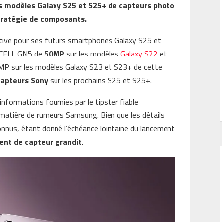
s modèles Galaxy S25 et S25+ de capteurs photo
tratégie de composants.
tive pour ses futurs smartphones Galaxy S25 et
SOCELL GN5 de
50MP
sur les modèles
Galaxy S22
et
0MP sur les modèles Galaxy S23 et S23+ de cette
capteurs Sony
sur les prochains S25 et S25+.
nformations fournies par le tipster fiable
atière de rumeurs Samsung. Bien que les détails
onnus, étant donné l’échéance lointaine du lancement
nt de capteur grandit
.