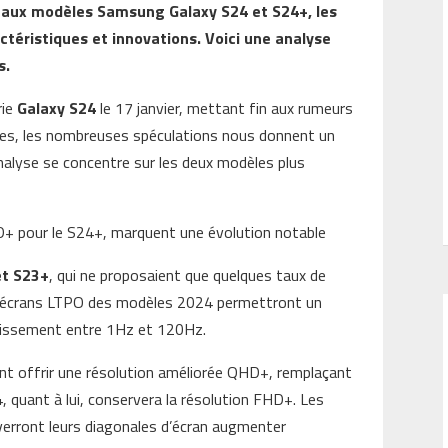
eaux modèles Samsung Galaxy S24 et S24+, les
téristiques et innovations. Voici une analyse
s.
rie
Galaxy S24
le 17 janvier, mettant fin aux rumeurs
ines, les nombreuses spéculations nous donnent un
analyse se concentre sur les deux modèles plus
D+ pour le S24+, marquent une évolution notable
et S23+
, qui ne proposaient que quelques taux de
ux écrans LTPO des modèles 2024 permettront un
hissement entre 1Hz et 120Hz.
t offrir une résolution améliorée QHD+, remplaçant
, quant à lui, conservera la résolution FHD+. Les
 verront leurs diagonales d’écran augmenter