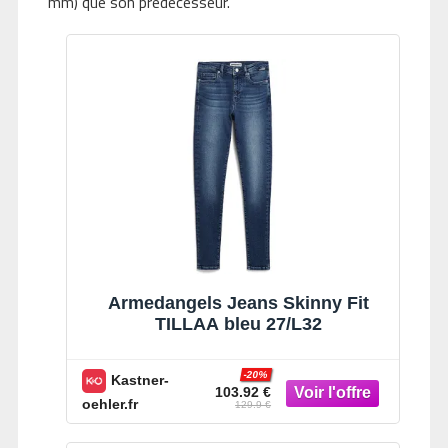
mm) que son prédécesseur.
Armedangels Jeans Skinny Fit
TILLAA bleu 27/L32
-20%
Kastner-
103.92 €
oehler.fr
129.9 €