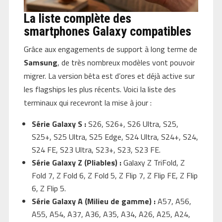
La liste complète des
smartphones Galaxy compatibles
Grâce aux engagements de support à long terme de
Samsung
, de très nombreux modèles vont pouvoir
migrer. La version bêta est d’ores et déjà active sur
les flagships les plus récents. Voici la liste des
terminaux qui recevront la mise à jour :
Série Galaxy S :
S26, S26+, S26 Ultra, S25,
S25+, S25 Ultra, S25 Edge, S24 Ultra, S24+, S24,
S24 FE, S23 Ultra, S23+, S23, S23 FE.
Série Galaxy Z (Pliables) :
Galaxy Z TriFold, Z
Fold 7, Z Fold 6, Z Fold 5, Z Flip 7, Z Flip FE, Z Flip
6, Z Flip 5.
Série Galaxy A (Milieu de gamme) :
A57, A56,
A55, A54, A37, A36, A35, A34, A26, A25, A24,