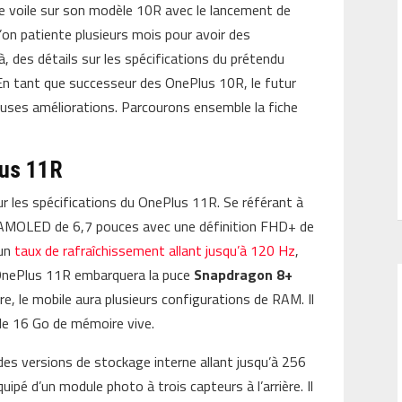
é le voile sur son modèle 10R avec le lancement de
u’on patiente plusieurs mois pour avoir des
, des détails sur les spécifications du prétendu
n tant que successeur des OnePlus 10R, le futur
euses améliorations. Parcourons ensemble la fiche
lus 11R
sur les spécifications du OnePlus 11R. Se référant à
an AMOLED de 6,7 pouces avec une définition FHD+ de
 un
taux de rafraîchissement allant jusqu’à 120 Hz
,
e OnePlus 11R embarquera la puce
Snapdragon 8+
 le mobile aura plusieurs configurations de RAM. Il
de 16 Go de mémoire vive.
es versions de stockage interne allant jusqu’à 256
pé d’un module photo à trois capteurs à l’arrière. Il