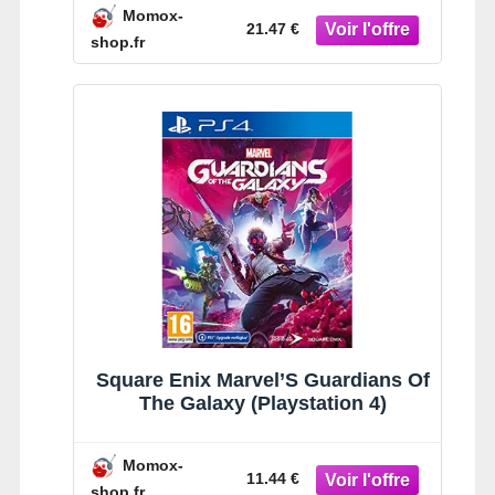
Momox-
21.47 €
shop.fr
Square Enix Marvel’S Guardians Of
The Galaxy (Playstation 4)
Momox-
11.44 €
shop.fr