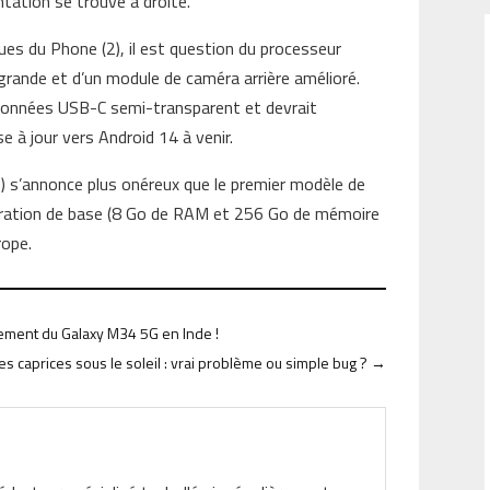
tation se trouve à droite.
ques du Phone (2), il est question du processeur
grande et d’un module de caméra arrière amélioré.
 données USB-C semi-transparent et devrait
 à jour vers Android 14 à venir.
(2) s’annonce plus onéreux que le premier modèle de
guration de base (8 Go de RAM et 256 Go de mémoire
rope.
ement du Galaxy M34 5G en Inde !
des caprices sous le soleil : vrai problème ou simple bug ?
→