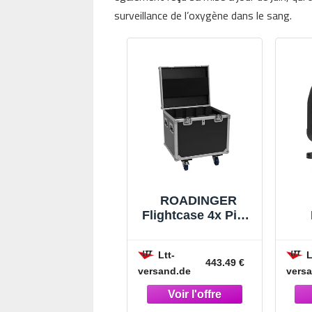
surveillance de l’oxygène dans le sang.
ROADINGER
Flightcase 4x Pixel
Matrix Panel 5x5
pro
RGB/WW avec
H
Ltt-
L
roulettes - Étuis
was
443.49 €
versand.de
vers
pour appareils
4