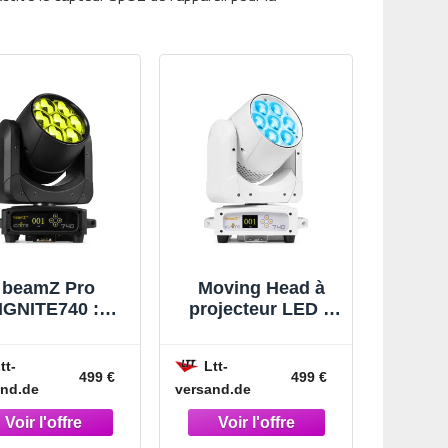
beamZ Pro
Moving Head à
IGNITE740 :
projecteur LED «
jecteur Moving
beamZ Pro
ead avec effet
IGNITE740WH »
tt-
Ltt-
h et zoom, 7 x
avec zoom -
499 €
499 €
and.de
versand.de
0 W - Moving
Moving Head
Head Washer
Washer