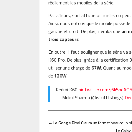
réellement les mobiles de la série.
Par ailleurs, sur l’affiche officielle, on p
Ainsi, nous notons que le mobile possède
gauche et droit. De plus, il embarque
un m
trois capteurs
.
En outre, il faut souligner que la série va
K60 Pro. De plus, grâce à la certificatio
utiliser une charge de
67W
. Quant au modè
de
120W
.
Redmi K60
pic.twitter.com/j6k5hdAO
— Mukul Sharma (@stufflistings)
Dec
←
Le Google Pixel 8 aura un format beaucoup pl
Le Galax