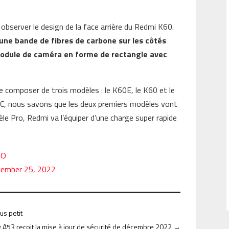
eut observer le design de la face arrière du Redmi K60.
une bande de fibres de carbone sur les côtés
odule de caméra en forme de rectangle avec
 se composer de trois modèles : le K60E, le K60 et le
n 3C, nous savons que les deux premiers modèles vont
le Pro, Redmi va l’équiper d’une charge super rapide
5O
ember 25, 2022
us petit
y A53 reçoit la mise à jour de sécurité de décembre 2022
→