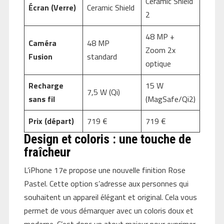
Ceramic Shield
Écran (Verre)
Ceramic Shield
2
48 MP +
Caméra
48 MP
Zoom 2x
Fusion
standard
optique
Recharge
15 W
7,5 W (Qi)
sans fil
(MagSafe/Qi2)
Prix (départ)
719 €
719 €
Design et coloris : une touche de
fraîcheur
L’iPhone 17e propose une nouvelle finition Rose
Pastel. Cette option s’adresse aux personnes qui
souhaitent un appareil élégant et original. Cela vous
permet de vous démarquer avec un coloris doux et
moderne. C’est donc un atout majeur pour exprimer