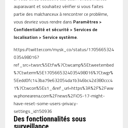
auparavant et souhaitez vérifier si vous faites
partie des malchanceux à rencontrer ce problème,
vous devriez vous rendre dans
Paramètres >
Confidentialité et sécurité > Services de
localisation > Service système
.
https://twitter.com/mysk_co/status/1705665324
035498016?
ref_src=twsrc%5Etfw%7Ctwcamp%5Etweetembed
%7Ctwterm%5E1705665324035498016%7Ctwgr%
5Eedd0fc143ba79e632054da1b346bc42d380ccc4
1%7Ctwcon%5Es1_&ref_url=https%3A%2F%2Fww
w.phonearena.com%2Fnews%2FiOS-17-might-
have-reset-some-users-privacy-
settings_id150936
Des fonctionnalités sous
surveillance