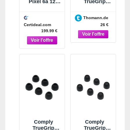
Pixel 6a 128
TrueGrip
Go Blanc
Google Pixel
Buds L noir
Thomann.de
Certideal.com
26 €
199.99 €
Comply
Comply
TrueGrip
TrueGrip