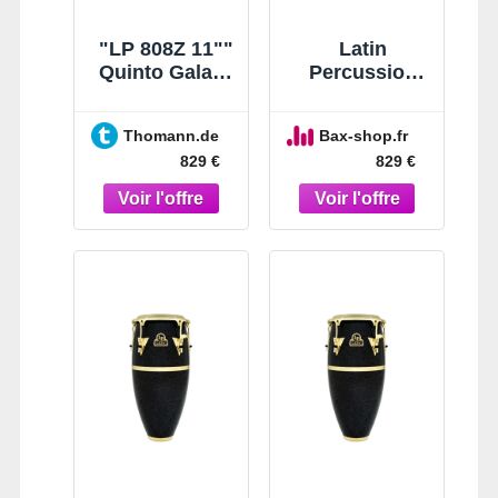
"LP 808Z 11""
Latin
Quinto Galaxy
Percussion
BH "
LP809Z
Galaxy 11-3/4″
Thomann.de
Bax-shop.fr
Conga
829 €
829 €