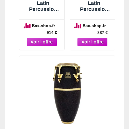
Latin
Latin
Percussion
Percussion
LP808Z
LP810Z
Galaxy 11″
Galaxy 12-1/2″
Bax-shop.fr
Bax-shop.fr
Quinto
914 €
887 €