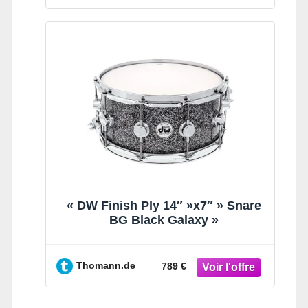
« DW Finish Ply 14″ »x7″ » Snare
BG Black Galaxy »
Thomann.de
789 €