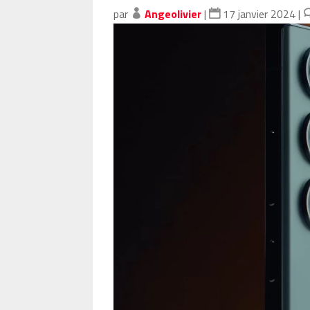
par
Angeolivier
|
17 janvier 2024
|