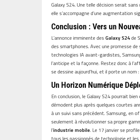
Galaxy S24. Une telle décision serait san
elle s’accompagne d’une augmentation signi
Conclusion : Vers un Nouv
L’annonce imminente des
Galaxy S24
de S
des smartphones. Avec une promesse de se
technologies IA avant-gardistes, Samsung 
l’anticipe et la façonne. Restez donc à l’aff
se dessine aujourd’hui, et il porte un nom 
Un Horizon Numérique Dépl
En conclusion, le Galaxy S24 pourrait bien
démodent plus après quelques courtes ann
à un suivi sans précédent. Samsung, en off
seulement à révolutionner sa propre gam
l’
industrie mobile
. Le 17 janvier se prof
tous les passionnés de technologie et les 