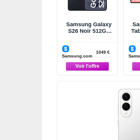
Samsung Galaxy
Sa
S26 Noir 512Go
Tab
Smartphone IA
14,
Noir
1049 €
Samsung.com
Sams