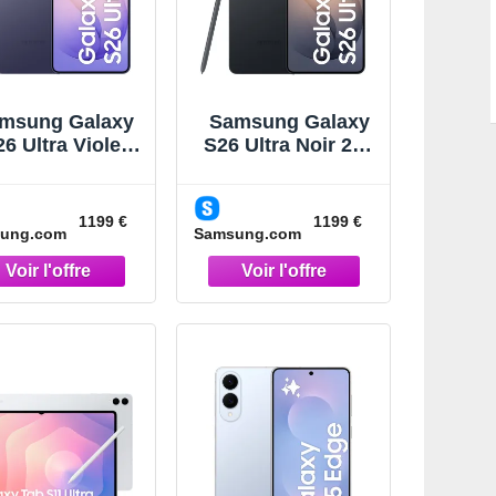
msung Galaxy
Samsung Galaxy
6 Ultra Violet
S26 Ultra Noir 256
256Go
Go Smartphone IA
martphone IA
5G Noir
Violet
1199 €
1199 €
ung.com
Samsung.com