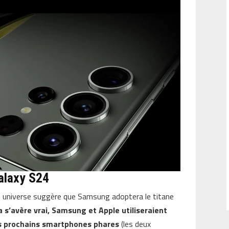
Galaxy S24
e universe suggère que Samsung adoptera le titane
la s’avère vrai, Samsung et Apple utiliseraient
rs prochains smartphones phares
(les deux