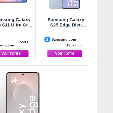
msung Galaxy
Samsung Galaxy
 S11 Ultra Gris
S25 Edge Bleu
6" 512 Go Wi-Fi
Clair Titane 256
Tablette Gris
Go Smartphone IA
Samsung.com
Bleu Clair Titane
1559 €
ung.com
1252.05 €