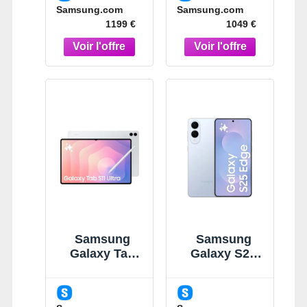
Samsung.com
Samsung.com
IA 5G Noir
1199 €
1049 €
Samsung
Samsung
Galaxy Tab
Galaxy S25
S11 Ultra Gris
Edge Bleu
14,6" 512 Go
Clair Titane
Wi-Fi Tablette
256 Go