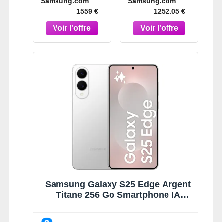
Samsung.com
Samsung.com
Gris
Smartphone
1559 €
1252.05 €
IA Bleu Clair
Titane
Samsung Galaxy S25 Edge Argent
Titane 256 Go Smartphone IA
Argent Titane