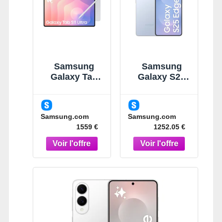
Samsung
Samsung
Galaxy Tab
Galaxy S25
S11 Ultra Gris
Edge Bleu
14,6" 512 Go
Clair Titane
Wi-Fi Tablette
256 Go
Samsung.com
Samsung.com
Gris
Smartphone
1559 €
1252.05 €
IA Bleu Clair
Titane