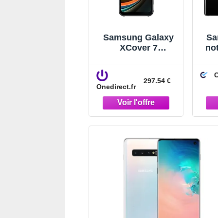
Samsung Galaxy
Sa
XCover 7
no
Smartphone 5G
puissant et
C
robuste avec
297.54 €
Onedirect.fr
stockage
extensible qui
répond à tous vos
besoins !