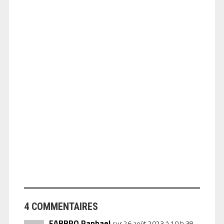
ANGEOLIVIER
ANGEOLIVIER
4 COMMENTAIRES
FABBRO Raphael
sur 26 août 2023 à 10 h 38