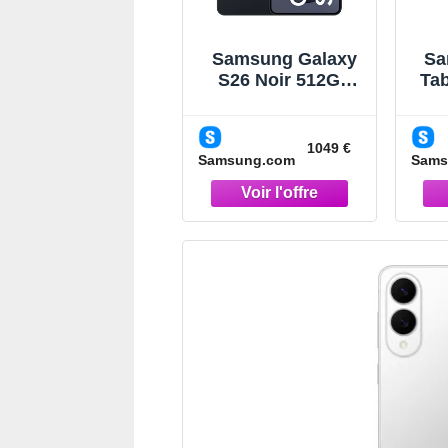
Samsung Galaxy
Sa
S26 Noir 512Go
Tab
Smartphone IA
14,
Noir
1049 €
Samsung.com
Sams