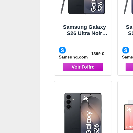
Samsung Galaxy
Sa
S26 Ultra Noir
S2
512Go
Smartphone Noir
S
1399 €
Samsung.com
Sams