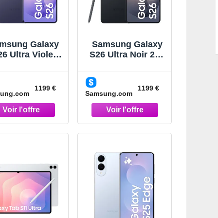
msung Galaxy
Samsung Galaxy
6 Ultra Violet
S26 Ultra Noir 256
256Go
Go Smartphone IA
martphone IA
5G Noir
Violet
1199 €
1199 €
ung.com
Samsung.com