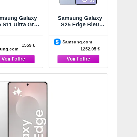
msung Galaxy
Samsung Galaxy
 S11 Ultra Gris
S25 Edge Bleu
6" 512 Go Wi-Fi
Clair Titane 256
Tablette Gris
Go Smartphone IA
Samsung.com
Bleu Clair Titane
1559 €
ung.com
1252.05 €