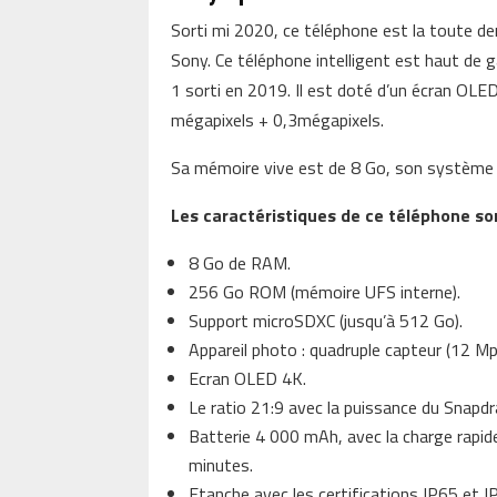
Sorti mi 2020, ce téléphone est la toute d
Sony. Ce téléphone intelligent est haut de g
1 sorti en 2019. Il est doté d’un écran OL
mégapixels + 0,3mégapixels.
Sa mémoire vive est de 8 Go, son système d
Les caractéristiques de ce téléphone son
8 Go de RAM.
256 Go ROM (mémoire UFS interne).
Support microSDXC (jusqu’à 512 Go).
Appareil photo : quadruple capteur (12 M
Ecran OLED 4K.
Le ratio 21:9 avec la puissance du Snapd
Batterie 4 000 mAh, avec la charge rapid
minutes.
Etanche avec les certifications IP65 et I