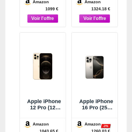
Amazon
Amazon
256 Go Bleu
1099 €
1324.18 €
Apple iPhone
Apple iPhone
12 Pro (128
16 Pro (256
Go) - Or
Go) - Titane
Naturel
Amazon
Amazon
-3%
1043.65 €
1260.03 €