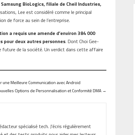
amsung BioLogics, filiale de Cheil Industries,
usations, Lee est considéré comme le principal
ion de force au sein de l’entreprise.
ation a requis une amende d’environ 384 000
ans pour deux autres personnes
. Dont Choi Gee-
 future de la société. Un verdict dans cette affaire
ur une Meilleure Communication avec Android
uvelles Options de Personnalisation et Conformité DMA
→
rédacteur spécialisé tech. J'écris régulièrement
ité et des tests produits pour aider mes lecteurs