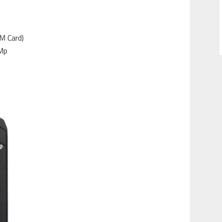
IM Card)
 Mp